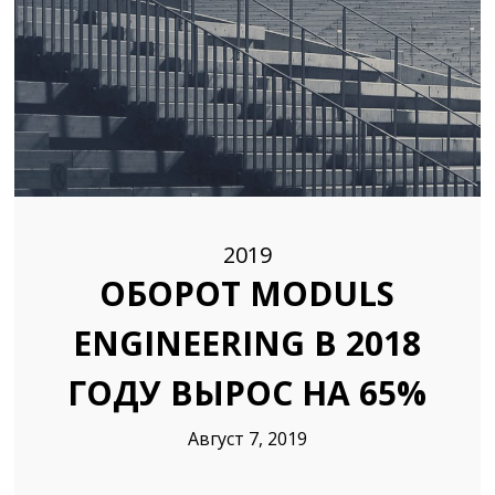
31
СЧАСТЛИВОЙ ПАСХИ!
МАРТ
2024
7
ПОЗДРАВЛЯЕМ НАШЕГО
МАРТ
КОЛЛЕГУ ОТО СТУРИСА
2024
(OTO STŪRIS)!
2019
ОБОРОТ MODULS
24
ENGINEERING В 2018
С РОЖДЕСТВОМ И С
ДЕКАБРЬ
НОВЫМ ГОДОМ!
2023
ГОДУ ВЫРОС НА 65%
Август 7, 2019
27
ВАЛДИС КОКС (VALDIS
ОКТЯБРЬ