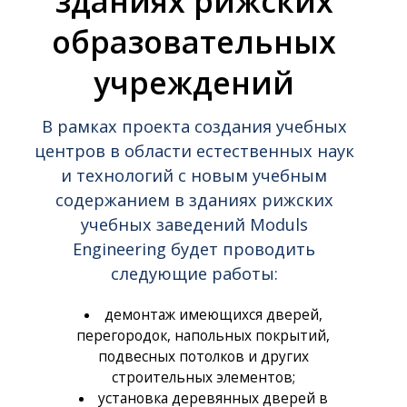
зданиях рижских
КОЛЛЕГУ ОТО
И С НОВЫМ
ИСТИННЫМ
СТУРИСА (OTO
ГОДОМ!
ВЫГОДОПОЛУЧАТЕЛЕ
образовательных
STŪRIS)!
В AS MN HOLDING
учреждений
В рамках проекта создания учебных
центров в области естественных наук
и технологий с новым учебным
содержанием в зданиях рижских
учебных заведений Moduls
Engineering будет проводить
следующие работы:
демонтаж имеющихся дверей,
перегородок, напольных покрытий,
подвесных потолков и других
строительных элементов;
установка деревянных дверей в