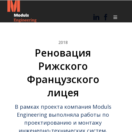
2018
Реновация
Рижского
23
4
31
Французского
ИЮНЬ
МАЙ
МАРТ
2024
2024
2024
С
С ДНЕМ
СЧАСТЛИВОЙ
лицея
ПРАЗДНИКОМ
ВОССТАНОВЛЕНИЯ
ПАСХИ!
ЛИГО!
НЕЗАВИСИМОСТИ!
7
24
27
В рамках проекта компания Moduls
МАРТ
ДЕКАБРЬ
ОКТЯБРЬ
Engineering выполняла работы по
2024
2023
2023
проектированию и монтажу
ПОЗДРАВЛЯЕМ
С
ВАЛДИС КОКС (VALDIS
НАШЕГО
РОЖДЕСТВОМ
KOKS) СТАЛ
инженерно-технических систем,