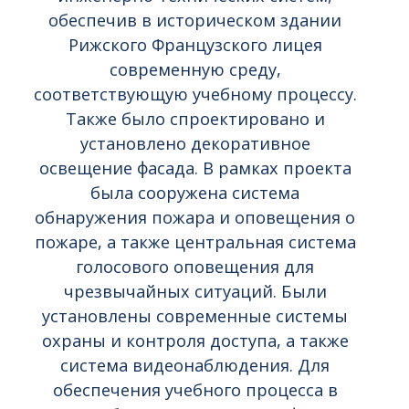
КОЛЛЕГУ ОТО
И С НОВЫМ
ИСТИННЫМ
обеспечив в историческом здании
СТУРИСА (OTO
ГОДОМ!
ВЫГОДОПОЛУЧАТЕЛЕ
STŪRIS)!
В AS MN HOLDING
Рижского Французского лицея
современную среду,
соответствующую учебному процессу.
Также было спроектировано и
установлено декоративное
освещение фасада. В рамках проекта
была сооружена система
обнаружения пожара и оповещения о
пожаре, а также центральная система
голосового оповещения для
чрезвычайных ситуаций. Были
установлены современные системы
охраны и контроля доступа, а также
система видеонаблюдения. Для
обеспечения учебного процесса в