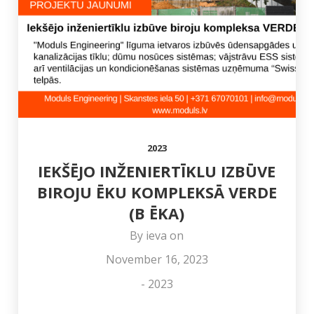
SVĒTKOS!
JAUNA
SISTĒMU IZBŪVĒ
ADRESE
RĪGAS
VALSTSPILSĒTAS
PAŠVALDĪBAS
IZGLĪTĪBAS
IESTĀDĒS
2023
IEKŠĒJO INŽENIERTĪKLU IZBŪVE
BIROJU ĒKU KOMPLEKSĀ VERDE
(B ĒKA)
By
ieva
on
November 16, 2023
-
2023