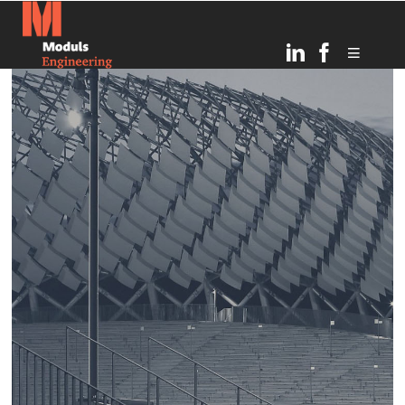
6
TOPOŠĀ OGRES
JULY
BĒRNUDĀRZA PAMATOS
2026
IEMŪRĒTA KAPSULA AR
VĒSTĪJUMU NĀKAMAJĀM
PAAUDZĒM
21
RĪGAS INFRASTRUKTŪRAS
MARCH
ATTĪSTĪBA UN DROŠĪBAS
2025
UZLABOŠANA: MODULS
ENGINEERING