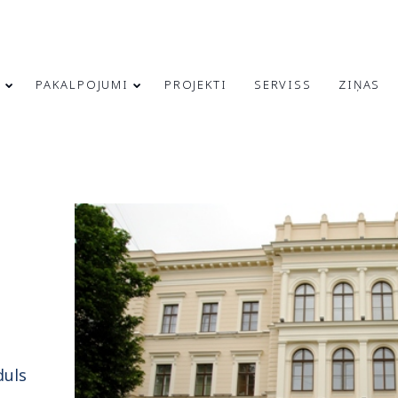
S
PAKALPOJUMI
PROJEKTI
SERVISS
ZIŅAS
21
23
RĪGAS
MARCH
JUNE
INFRASTRUKTŪRAS
2025
2024
ATTĪSTĪBA UN
DROŠĪBAS
UZLABOŠANA:
4
9
MODULS
ENGINEERING
SVEICAM 4. MAIJA
IEGULDĪJUMS
MAY
APRIL
SVĒTKOS!
UGUNSDROŠĪBAS
2024
2024
SISTĒMU IZBŪVĒ
duls
RĪGAS