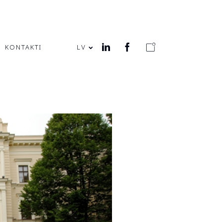
KONTAKTI
LV
PRIECĪGUS LĪGO
SVĒTKUS!
MODULS
ENGINEERING JAUNA
ADRESE