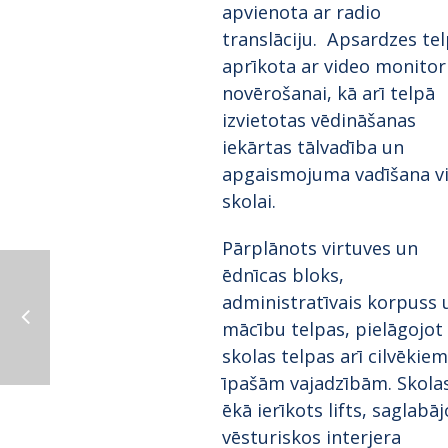
apvienota ar radio
translāciju. Apsardzes te
aprīkota ar video monito
novērošanai, kā arī telpā
izvietotas vēdināšanas
iekārtas tālvadība un
apgaismojuma vadīšana vi
skolai.
Pārplānots virtuves un
ēdnīcas bloks,
administratīvais korpuss 
mācību telpas, pielāgojot
skolas telpas arī cilvēkiem
īpašām vajadzībām. Skola
ēkā ierīkots lifts, saglabāj
vēsturiskos interjera