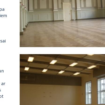
lpa
riem
sai
un
 ar
s
ot