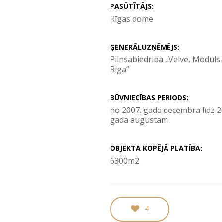
PASŪTĪTĀJS:
Rīgas dome
ĢENERĀLUZŅĒMĒJS:
Pilnsabiedrība „Velve, Moduls
Rīga”
BŪVNIECĪBAS PERIODS:
no 2007. gada decembra līdz 2
gada augustam
OBJEKTA KOPĒJĀ PLATĪBA:
6300m2
4