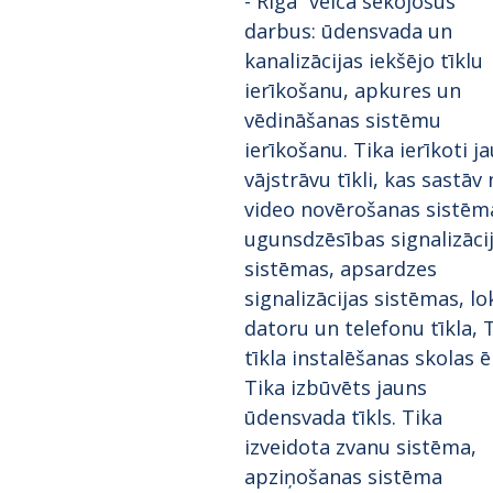
- Rīga” veica sekojošus
darbus: ūdensvada un
kanalizācijas iekšējo tīklu
ierīkošanu, apkures un
vēdināšanas sistēmu
ierīkošanu. Tika ierīkoti ja
vājstrāvu tīkli, kas sastāv
video novērošanas sistēm
ugunsdzēsības signalizāci
sistēmas, apsardzes
signalizācijas sistēmas, lo
datoru un telefonu tīkla, 
tīkla instalēšanas skolas ē
Tika izbūvēts jauns
ūdensvada tīkls. Tika
izveidota zvanu sistēma,
apziņošanas sistēma