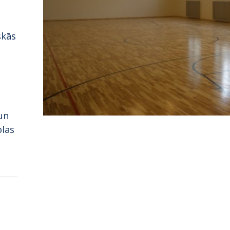
skās
un
olas