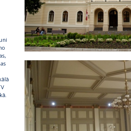
VALSTSPILSĒTAS
PAŠVALDĪBAS
IZGLĪTĪBAS
IESTĀDĒS
uni
 no
as,
jas
kālā
TV
kā.