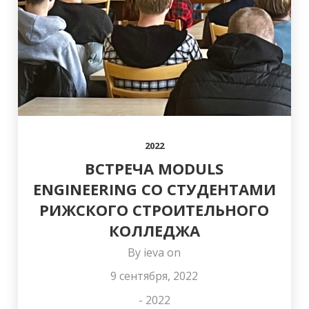
КОЛЛЕГУ ОТО
И С НОВЫМ
ИСТИННЫМ
СТУРИСА (OTO
ГОДОМ!
ВЫГОДОПОЛУЧАТЕЛЕ
STŪRIS)!
В AS MN HOLDING
2022
ВСТРЕЧА MODULS
ENGINEERING СО СТУДЕНТАМИ
РИЖСКОГО СТРОИТЕЛЬНОГО
КОЛЛЕДЖА
By
ieva
on
9 сентября, 2022
-
2022