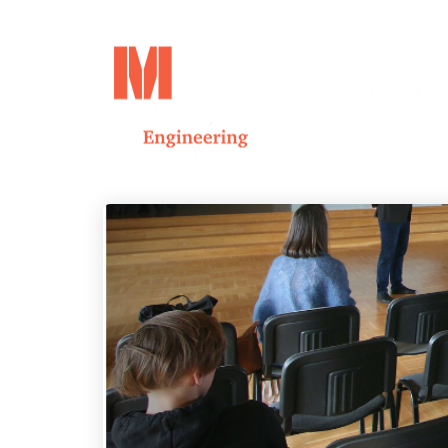
SĀKUMS
PAR
6
TOPOŠĀ OGRES
JULY
BĒRNUDĀRZA
2026
PAMATOS IEMŪRĒTA
KAPSULA AR
VĒSTĪJUMU
20
NĀKAMAJĀM
PAAUDZĒM
JUNE
2024
ENERGOEFEKTIVITĀTES
PAKALPOJUMI