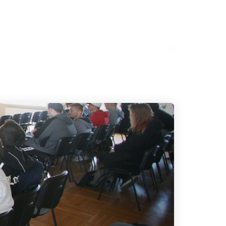
ŅAS
KONTAKTI
LV
PRIECĪGUS LĪGO
SVĒTKUS!
MODULS
ENGINEERING JAUNA
ADRESE