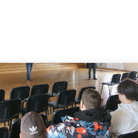
 MUMS
PAKALPOJUMI
PROJEKTI
SERVISS
ZI
21
23
RĪGAS
MARCH
JUNE
INFRASTRUKTŪRAS
2025
2024
ATTĪSTĪBA UN
DROŠĪBAS
UZLABOŠANA:
4
9
MODULS
ENGINEERING
SVEICAM 4. MAIJA
IEGULDĪJUMS
MAY
APRIL
SVĒTKOS!
UGUNSDROŠĪBAS
2024
2024
SISTĒMU IZBŪVĒ
RĪGAS