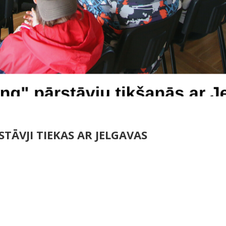
VALSTSPILSĒTAS
PAŠVALDĪBAS
IZGLĪTĪBAS
IESTĀDĒS
TĀVJI TIEKAS AR JELGAVAS