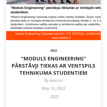
SVĒTKOS!
JAUNA
SISTĒMU IZBŪVĒ
ADRESE
RĪGAS
VALSTSPILSĒTAS
PAŠVALDĪBAS
IZGLĪTĪBAS
IESTĀDĒS
2022
“MODULS ENGINEERING”
PĀRSTĀVJI TIEKAS AR VENTSPILS
TEHNIKUMA STUDENTIEM
By
ieva
on
May 10, 2022
-
2022