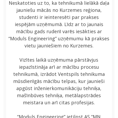
Neskatoties uz to, ka tehnikumā lielākā daļa
jauniešu mācās no Kurzemes reģiona,
studenti ir ieinteresēti par prakses
iespējām uzņēmumā. Līdz ar to jaunais
mācību gads rudenī varēs iesākties ar
“Moduls Engineering” uzņēmumu kā prakses
vietu jauniešiem no Kurzemes.
Vizītes laikā uzņēmuma pārstāvjus
iepazīstināja arī ar mācību procesu
tehnikumā, izrādot Ventspils tehnikuma
mūsdienīgās mācību telpas, kur jaunieši
apgūst inženierkomunikāciju tehniķa,
mašīnbūves tehniķa, metālapstrādes
meistara un arī citas profesijas.
“Moduls Engineering” ietilpst AS “MN