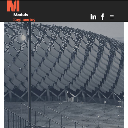
6
TOPOŠĀ OGRES
JULY
BĒRNUDĀRZA PAMATOS
2026
IEMŪRĒTA KAPSULA AR
VĒSTĪJUMU NĀKAMAJĀM
PAAUDZĒM
21
RĪGAS INFRASTRUKTŪRAS
MARCH
ATTĪSTĪBA UN DROŠĪBAS
2025
UZLABOŠANA: MODULS
ENGINEERING