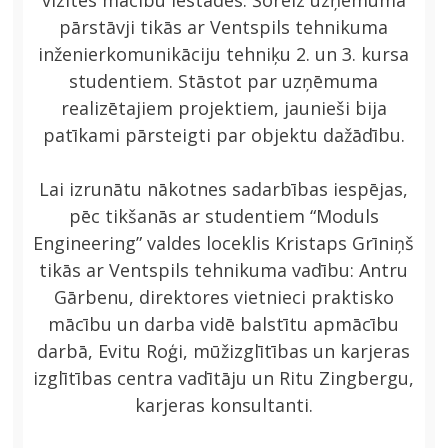
vizītes mācību iestādēs. Šoreiz uzņēmuma
pārstāvji tikās ar Ventspils tehnikuma
inženierkomunikāciju tehniķu 2. un 3. kursa
studentiem. Stāstot par uzņēmuma
realizētajiem projektiem, jaunieši bija
patīkami pārsteigti par objektu dažādību.
Lai izrunātu nākotnes sadarbības iespējas,
pēc tikšanās ar studentiem “Moduls
Engineering” valdes loceklis Kristaps Grīniņš
tikās ar Ventspils tehnikuma vadību: Antru
Gārbenu, direktores vietnieci praktisko
mācību un darba vidē balstītu apmācību
darbā, Evitu Roģi, mūžizglītības un karjeras
izglītības centra vadītāju un Ritu Zingbergu,
karjeras konsultanti.