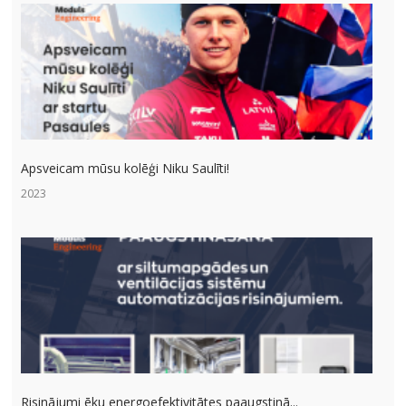
Apsveicam mūsu kolēģi Niku Saulīti!
2023
Risinājumi ēku energoefektivitātes paaugstinā...