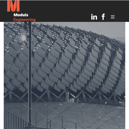
6
TOPOŠĀ OGRES
JULY
BĒRNUDĀRZA PAMATOS
2026
IEMŪRĒTA KAPSULA AR
VĒSTĪJUMU NĀKAMAJĀM
PAAUDZĒM
21
RĪGAS INFRASTRUKTŪRAS
MARCH
ATTĪSTĪBA UN DROŠĪBAS
2025
UZLABOŠANA: MODULS
ENGINEERING