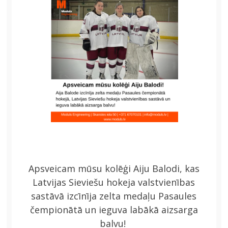
JAUNA ADRESE
2024
Apsveicam mūsu kolēģi Aiju Balodi, kas
Latvijas Sieviešu hokeja valstvienības
sastāvā izcīnīja zelta medaļu Pasaules
čempionātā un ieguva labākā aizsarga
balvu!