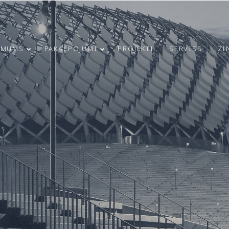
 MUMS
PAKALPOJUMI
PROJEKTI
SERVISS
ZI
21
23
RĪGAS
MARCH
JUNE
INFRASTRUKTŪRAS
2025
2024
ATTĪSTĪBA UN
DROŠĪBAS
UZLABOŠANA:
4
9
MODULS
ENGINEERING
SVEICAM 4. MAIJA
IEGULDĪJUMS
MAY
APRIL
SVĒTKOS!
UGUNSDROŠĪBAS
2024
2024
SISTĒMU IZBŪVĒ
RĪGAS