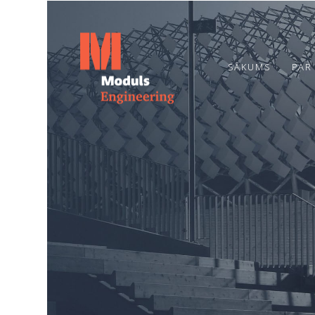
SĀKUMS
PAR
6
TOPOŠĀ OGRES
JULY
BĒRNUDĀRZA
2026
PAMATOS IEMŪRĒTA
KAPSULA AR
VĒSTĪJUMU
20
NĀKAMAJĀM
PAAUDZĒM
JUNE
2024
ENERGOEFEKTIVITĀTES
PAKALPOJUMI