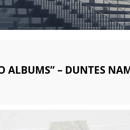
VALSTSPILSĒTAS
PAŠVALDĪBAS
IZGLĪTĪBAS
IESTĀDĒS
TO ALBUMS” – DUNTES NAM