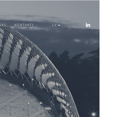
ŅAS
KONTAKTI
LV
PRIECĪGUS LĪGO
SVĒTKUS!
MODULS
ENGINEERING JAUNA
ADRESE