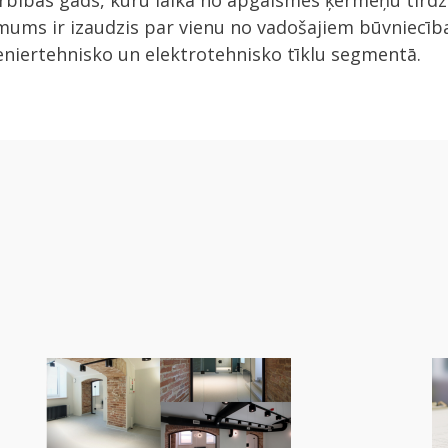
bības gads, kuru laikā no apgaismes ķermeņu tirdz
ums ir izaudzis par vienu no vadošajiem būvniecīb
iertehnisko un elektrotehnisko tīklu segmentā.