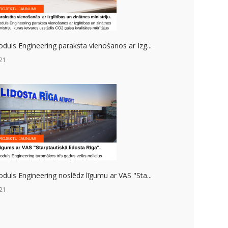
duls Engineering paraksta vienošanos ar Izg...
21
duls Engineering noslēdz līgumu ar VAS "Sta...
21