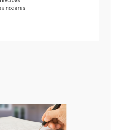
niecības
as nozares