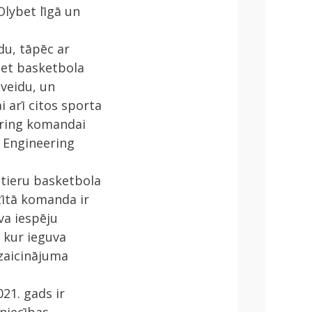
Olybet līgā un
du, tāpēc ar
bet basketbola
veidu, un
 arī citos sporta
ering komandai
s Engineering
atieru basketbola
tītā komanda ir
uva iespēju
, kur ieguva
Izaicinājuma
21. gads ir