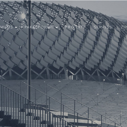
 MUMS
PAKALPOJUMI
PROJEKTI
SERVISS
ZI
21
23
RĪGAS
MARCH
JUNE
INFRASTRUKTŪRAS
2025
2024
ATTĪSTĪBA UN
DROŠĪBAS
UZLABOŠANA:
4
9
MODULS
ENGINEERING
SVEICAM 4. MAIJA
IEGULDĪJUMS
MAY
APRIL
SVĒTKOS!
UGUNSDROŠĪBAS
2024
2024
SISTĒMU IZBŪVĒ
RĪGAS