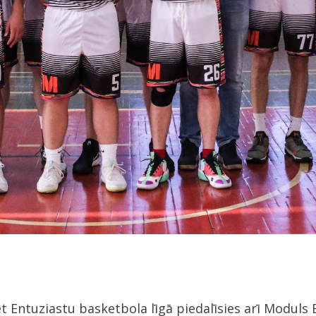
t Entuziastu basketbola līgā piedalīsies arī Moduls