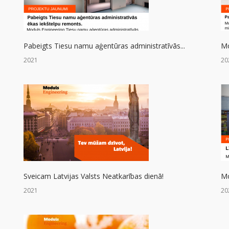
Pabeigts Tiesu namu aģentūras administratīvās...
Mo
2021
20
Sveicam Latvijas Valsts Neatkarības dienā!
Mo
2021
20