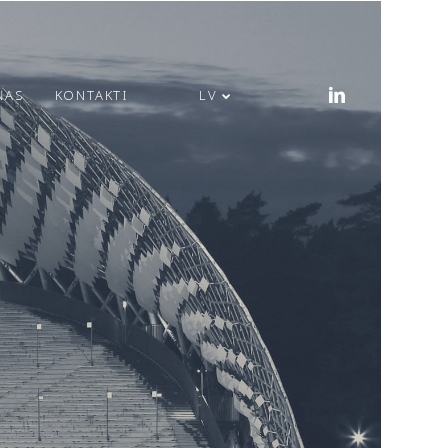
ŅAS
KONTAKTI
LV
PRIECĪGUS LĪGO
SVĒTKUS!
MODULS
ENGINEERING JAUNA
ADRESE