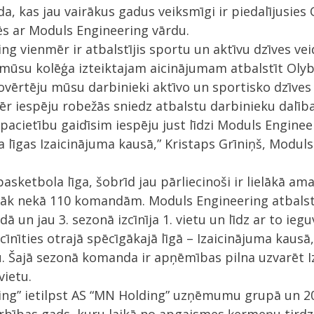
a, kas jau vairākus gadus veiksmīgi ir piedalījusies 
ēs ar Moduls Engineering vārdu.
ng vienmēr ir atbalstījis sportu un aktīvu dzīves vei
 mūsu kolēģa izteiktajam aicinājumam atbalstīt Oly
vērtēju mūsu darbinieki aktīvo un sportisko dzīves 
iespēju robežās sniedz atbalstu darbinieku dalībai
acietību gaidīsim iespēju just līdzi Moduls Engine
 līgas Izaicinājuma kausā,” Kristaps Grīniņš, Modul
asketbola līga, šobrīd jau pārliecinoši ir lielākā am
airāk nekā 110 komandām. Moduls Engineering atbals
dā un jau 3. sezonā izcīnīja 1. vietu un līdz ar to ieg
īnīties otrajā spēcīgākajā līgā – Izaicinājuma kausā
u. Šajā sezonā komanda ir apņēmības pilna uzvarēt 
vietu.
ing” ietilpst AS “MN Holding” uzņēmumu grupā un 20