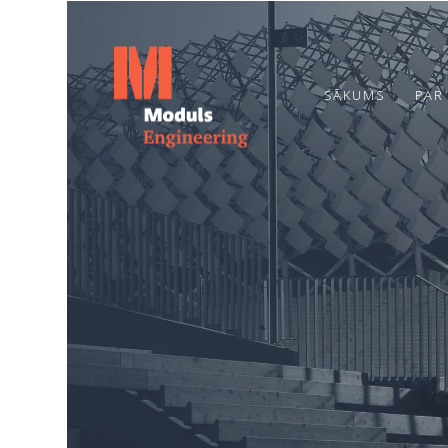
SĀKUMS
PAR
6
TOPOŠĀ OGRES
JULY
BĒRNUDĀRZA
2026
PAMATOS IEMŪRĒTA
KAPSULA AR
VĒSTĪJUMU
20
NĀKAMAJĀM
PAAUDZĒM
JUNE
2024
ENERGOEFEKTIVITĀTES
PAKALPOJUMI