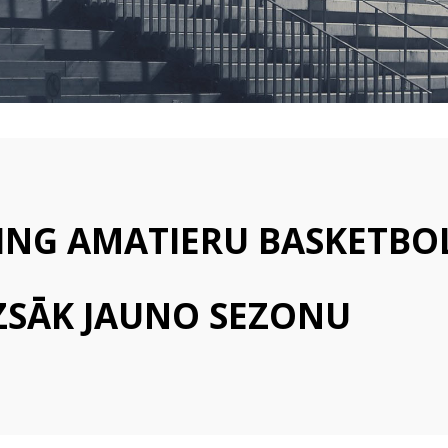
VALSTSPILSĒTAS
PAŠVALDĪBAS
IZGLĪTĪBAS
IESTĀDĒS
ING AMATIERU BASKETBO
ZSĀK JAUNO SEZONU