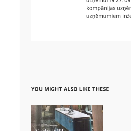
uzņēmuma 27. dar
kompānijas uzņēm
uzņēmumiem inžen
YOU MIGHT ALSO LIKE THESE