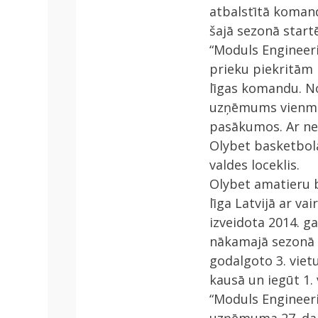
atbalstītā komand
šajā sezonā start
“Moduls Engineeri
prieku piekritām
līgas komandu. No
uzņēmums vienmēr 
pasākumos. Ar nep
Olybet basketbola
valdes loceklis.
Olybet amatieru b
līga Latvijā ar v
izveidota 2014. ga
nākamajā sezonā c
godalgoto 3. viet
kausā un iegūt 1. 
“Moduls Engineer