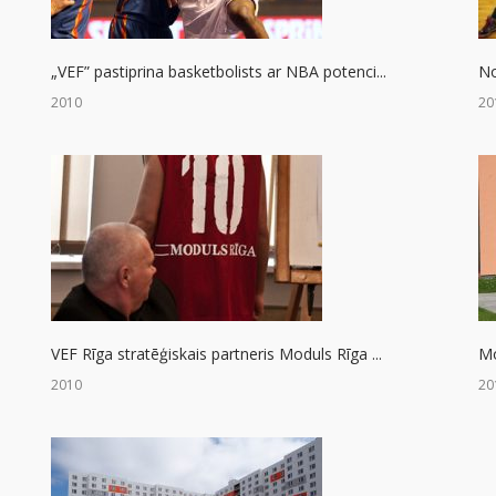
„VEF” pastiprina basketbolists ar NBA potenci...
No
2010
20
VEF Rīga stratēģiskais partneris Moduls Rīga ...
Mo
2010
20