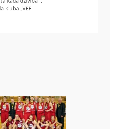
ta kāda dzīvība ”,
la kluba „VEF