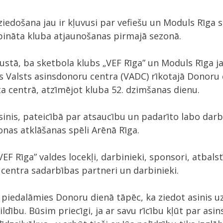
 ziedošana jau ir kļuvusi par vefiešu un Moduls Rīga
dibināta kluba atjaunošanas pirmajā sezonā.
gustā, ba sketbola klubs „VEF Rīga” un Moduls Rīga ja
ies Valsts asinsdonoru centra (VADC) rīkotajā Donoru
a centrā, atzīmējot kluba 52. dzimšanas dienu.
 asinis, pateicībā par atsaucību un padarīto labo da
nas atklāšanas spēli Arēnā Rīga.
VEF Rīga” valdes locekļi, darbinieki, sponsori, atbalstī
centra sadarbības partneri un darbinieki.
 piedalāmies Donoru dienā tāpēc, ka ziedot asinis 
ildību. Būsim priecīgi, ja ar savu rīcību kļūt par as