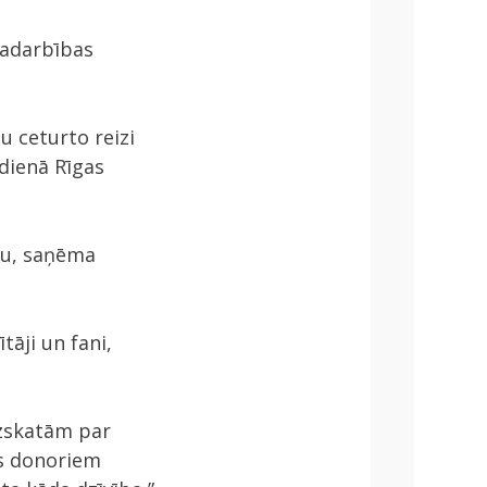
 sadarbības
u ceturto reizi
 dienā Rīgas
rbu, saņēma
tāji un fani,
uzskatām par
ins donoriem