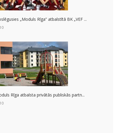
slēgusies „Moduls Rīga” atbalstītā BK „VEF ...
10
duls Rīga atbalsta privātās publiskās partn...
10