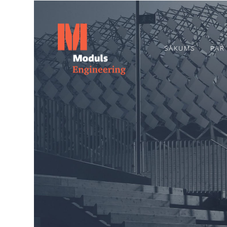
SĀKUMS
PAR
6
TOPOŠĀ OGRES
JULY
BĒRNUDĀRZA
2026
PAMATOS IEMŪRĒTA
KAPSULA AR
VĒSTĪJUMU
20
NĀKAMAJĀM
PAAUDZĒM
JUNE
2024
ENERGOEFEKTIVITĀTES
PAKALPOJUMI