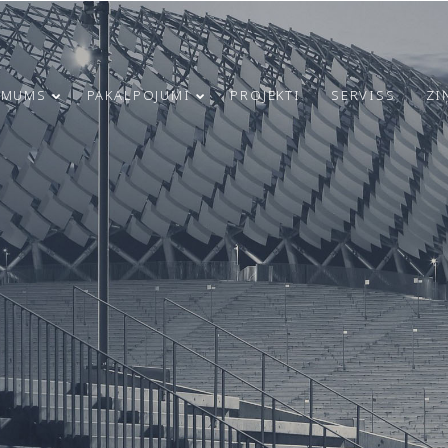
 MUMS
PAKALPOJUMI
PROJEKTI
SERVISS
ZI
21
23
RĪGAS
MARCH
JUNE
INFRASTRUKTŪRAS
2025
2024
ATTĪSTĪBA UN
DROŠĪBAS
UZLABOŠANA:
4
9
MODULS
ENGINEERING
SVEICAM 4. MAIJA
IEGULDĪJUMS
MAY
APRIL
SVĒTKOS!
UGUNSDROŠĪBAS
2024
2024
SISTĒMU IZBŪVĒ
RĪGAS