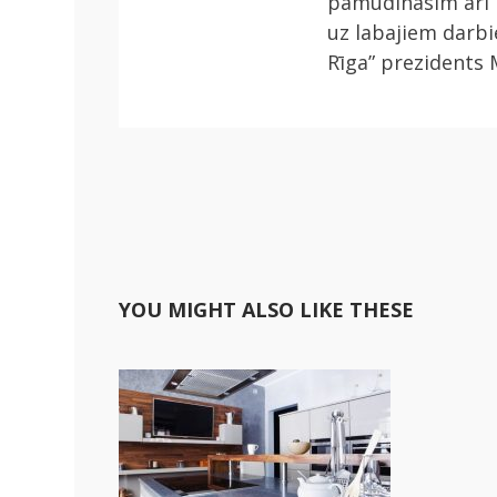
pamudināsim arī lī
uz labajiem darb
Rīga” prezidents 
YOU MIGHT ALSO LIKE THESE