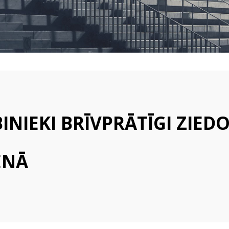
VALSTSPILSĒTAS
PAŠVALDĪBAS
IZGLĪTĪBAS
IESTĀDĒS
NIEKI BRĪVPRĀTĪGI ZIED
ENĀ