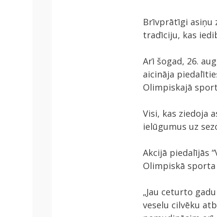
Brīvprātīgi asiņu
tradīciju, kas ie
Arī šogad, 26. au
aicināja piedalīt
Olimpiskajā sport
Visi, kas ziedoja
ielūgumus uz sezo
Akcijā piedalījās “
Olimpiskā sporta 
„Jau ceturto gadu
veselu cilvēku atb