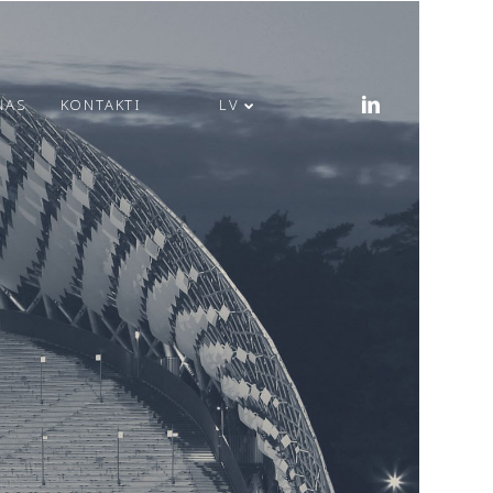
ŅAS
KONTAKTI
LV
PRIECĪGUS LĪGO
SVĒTKUS!
MODULS
ENGINEERING JAUNA
ADRESE