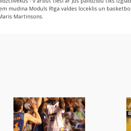
dzcilvēkus - v arbūt tieši ar Jūs palīdzību tiks izglāb
iem mudina Moduls Rīga valdes loceklis un basketbo
Maris Martinsons.