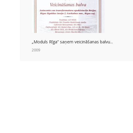
„Moduls Rīga” saņem veicināšanas balvu...
2009
Moduls Rīga šogad aprit 15 gadi! I
2009