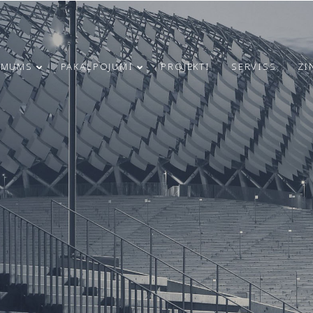
 MUMS
PAKALPOJUMI
PROJEKTI
SERVISS
ZI
21
23
RĪGAS
MARCH
JUNE
INFRASTRUKTŪRAS
2025
2024
ATTĪSTĪBA UN
DROŠĪBAS
UZLABOŠANA:
4
9
MODULS
ENGINEERING
SVEICAM 4. MAIJA
IEGULDĪJUMS
MAY
APRIL
SVĒTKOS!
UGUNSDROŠĪBAS
2024
2024
SISTĒMU IZBŪVĒ
RĪGAS