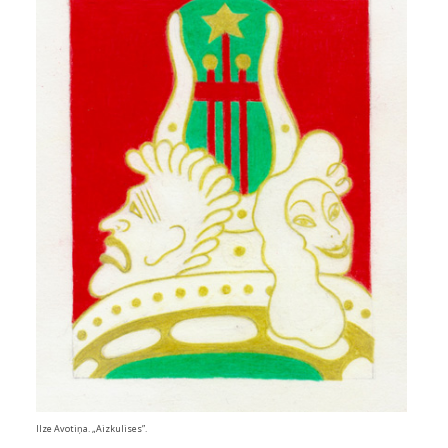
Ilze Avotiņa. „Aizkulises”.