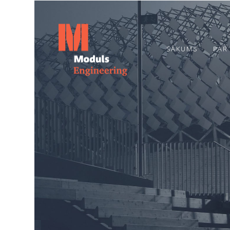
SĀKUMS
PAR
6
TOPOŠĀ OGRES
JULY
BĒRNUDĀRZA
2026
PAMATOS IEMŪRĒTA
KAPSULA AR
VĒSTĪJUMU
20
NĀKAMAJĀM
PAAUDZĒM
JUNE
2024
ENERGOEFEKTIVITĀTES
PAKALPOJUMI