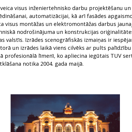
 veica visus inženiertehnisko darbu projektēšanu un 
ēdināšanai, automatizācijai, kā arī fasādes apgais
ca visus montāžas un elektromontāžas darbus jaunaj
ehniskā nodrošinājuma un konstrukcijas oriģinalitāte
jas valstīs. Izrādes scenogrāfiskās izmaiņas ir iespēj
rā un izrādes laikā viens cilvēks ar pults palīdzību 
ā profesionālā līmenī, ko apliecina iegūtais TUV sert
tklāšana notika 2004. gada maijā.