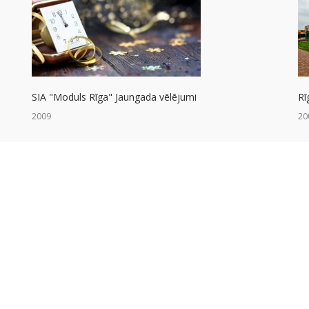
SIA "Moduls Rīga" Jaungada vēlējumi
Rī
2009
20
Vēl pieci Rīgas pilsētas bērnudārzi iegūst ja...
Mo
2009
20