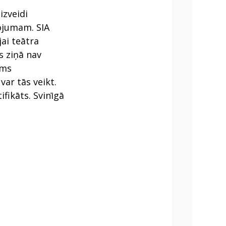
izveidi
mojumam. SIA
ai teātra
s ziņā nav
ams
var tās veikt.
ifikāts. Svinīgā