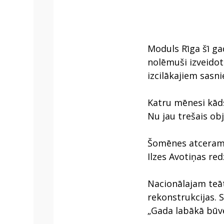
Moduls Rīga šī ga
nolēmuši izveidot
izcilākajiem sas
Katru mēnesi kād
Nu jau trešais ob
Šomēnes atceramie
Ilzes Avotiņas re
Nacionālajam teāt
rekonstrukcijas. 
„Gada labākā būve