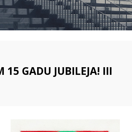
VALSTSPILSĒTAS
PAŠVALDĪBAS
IZGLĪTĪBAS
IESTĀDĒS
5 GADU JUBILEJA! III