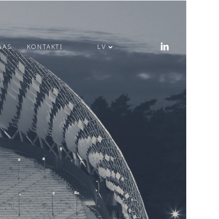
ŅAS
KONTAKTI
LV
PRIECĪGUS LĪGO
SVĒTKUS!
MODULS
ENGINEERING JAUNA
ADRESE