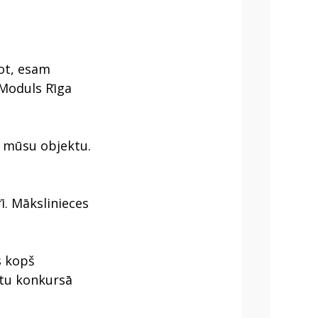
ot, esam
 Moduls Rīga
u mūsu objektu.
ī. Mākslinieces
s kopš
etu konkursā