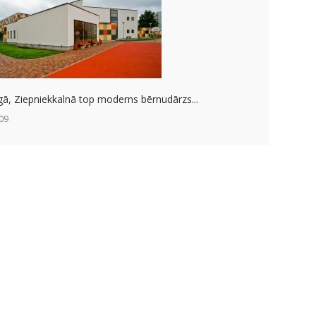
gā, Ziepniekkalnā top moderns bērnudārzs...
09
duls Rīga 15.gadu jubileja tuvojas! IV
09