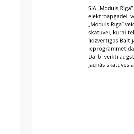
SIA „Moduls Rīga”
elektroapgādei, v
„Moduls Rīga” vei
skatuvei, kurai t
līdzvērtīgas Balti
ieprogrammēt dato
Darbi veikti augst
jaunās skatuves a