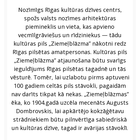
JAUNA ADRESE
2024
Nozīmīgs Rīgas kultūras dzīves centrs,
spožs valsts nozīmes arhitektūras
piemineklis un vieta, kas apvieno
vecmīlgrāviešus un rīdziniekus — tādu
kultūras pils „Ziemeļblāzma” nākotni redz
Rīgas pilsētas amatpersonas. Kultūras pils
„Ziemeļblāzma” atjaunošana būtu svarīgs
ieguldījums Rīgas pilsētas tagadnē un tās
vēsturē. Tomēr, lai uzlabotu pirms aptuveni
100 gadiem celtās pils stāvokli, pagaidām
nav darīts tikpat kā nekas. „Ziemeļblāzmas”
ēka, ko 1904.gadā uzcēla mecenāts Augusts
Dombrovskis, lai apkārtējo kokzāģētavu
strādniekiem būtu pilnvērtīga sabiedriskā
un kultūras dzīve, tagad ir avārijas stāvoklī.