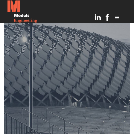
6
TOPOŠĀ OGRES
JULY
BĒRNUDĀRZA PAMATOS
2026
IEMŪRĒTA KAPSULA AR
VĒSTĪJUMU NĀKAMAJĀM
PAAUDZĒM
21
RĪGAS INFRASTRUKTŪRAS
MARCH
ATTĪSTĪBA UN DROŠĪBAS
2025
UZLABOŠANA: MODULS
ENGINEERING