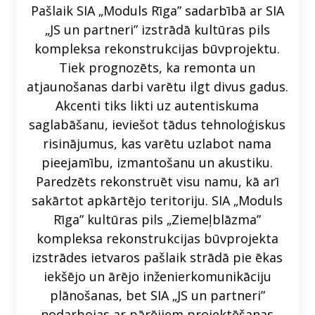
Pašlaik SIA „Moduls Rīga” sadarbībā ar SIA
„JS un partneri” izstrādā kultūras pils
kompleksa rekonstrukcijas būvprojektu.
Tiek prognozēts, ka remonta un
atjaunošanas darbi varētu ilgt divus gadus.
Akcenti tiks likti uz autentiskuma
saglabāšanu, ieviešot tādus tehnoloģiskus
risinājumus, kas varētu uzlabot nama
pieejamību, izmantošanu un akustiku.
Paredzēts rekonstruēt visu namu, kā arī
sakārtot apkārtējo teritoriju. SIA „Moduls
Rīga” kultūras pils „Ziemeļblāzma”
kompleksa rekonstrukcijas būvprojekta
izstrādes ietvaros pašlaik strādā pie ēkas
iekšējo un ārējo inženierkomunikāciju
plānošanas, bet SIA „JS un partneri”
nodarbojas ar pārējiem projektēšanas