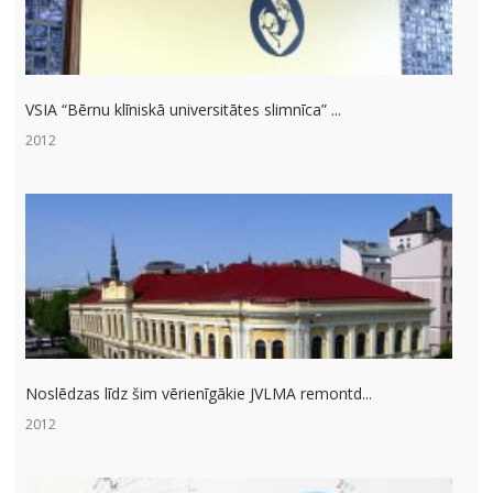
VSIA “Bērnu klīniskā universitātes slimnīca” ...
2012
Noslēdzas līdz šim vērienīgākie JVLMA remontd...
2012