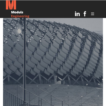
6
TOPOŠĀ OGRES
JULY
BĒRNUDĀRZA PAMATOS
2026
IEMŪRĒTA KAPSULA AR
VĒSTĪJUMU NĀKAMAJĀM
PAAUDZĒM
21
RĪGAS INFRASTRUKTŪRAS
MARCH
ATTĪSTĪBA UN DROŠĪBAS
2025
UZLABOŠANA: MODULS
ENGINEERING