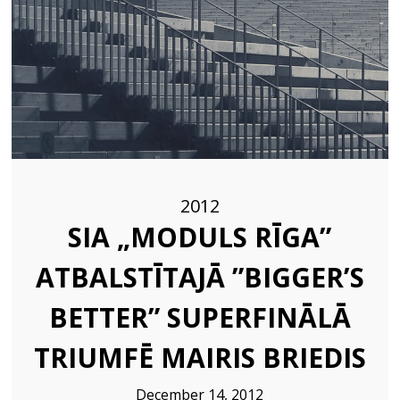
IEGULDĪJUMS
UGUNSDROŠĪBAS
23
SISTĒMU IZBŪVĒ RĪGAS
PRIECĪGUS LĪGO SVĒTKUS!
VALSTSPILSĒTAS
JUNE
PAŠVALDĪBAS IZGLĪTĪBAS
2024
IESTĀDĒS
20
ENERGOEFEKTIVITĀTES
JUNE
PAKALPOJUMI
2024
2012
SIA „MODULS RĪGA”
4
ATBALSTĪTAJĀ ”BIGGER’S
SVEICAM 4. MAIJA SVĒTKOS!
MAY
2024
BETTER” SUPERFINĀLĀ
TRIUMFĒ MAIRIS BRIEDIS
9
MODULS ENGINEERING
APRIL
December 14, 2012