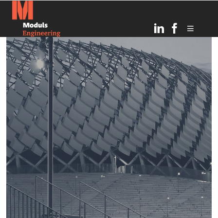
6
TOPOŠĀ OGRES
JULY
BĒRNUDĀRZA PAMATOS
2026
IEMŪRĒTA KAPSULA AR
VĒSTĪJUMU NĀKAMAJĀM
PAAUDZĒM
21
RĪGAS INFRASTRUKTŪRAS
MARCH
ATTĪSTĪBA UN DROŠĪBAS
2025
UZLABOŠANA: MODULS
ENGINEERING