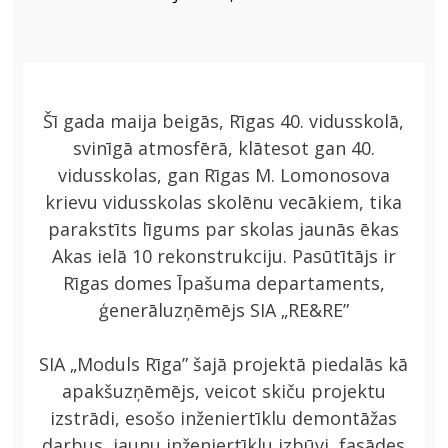
JAUNA ADRESE
2024
Šī gada maija beigās, Rīgas 40. vidusskolā,
svinīgā atmosfērā, klātesot gan 40.
vidusskolas, gan Rīgas M. Lomonosova
krievu vidusskolas skolēnu vecākiem, tika
parakstīts līgums par skolas jaunās ēkas
Akas ielā 10 rekonstrukciju. Pasūtītājs ir
Rīgas domes Īpašuma departaments,
ģenerāluzņēmējs SIA „RE&RE”
SIA „Moduls Rīga” šajā projektā piedalās kā
apakšuzņēmējs, veicot skiču projektu
izstrādi, esošo inženiertīklu demontāžas
darbus, jaunu inženiertīklu izbūvi, fasādes