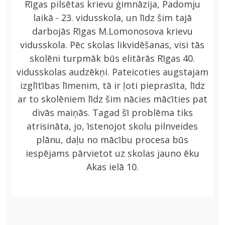
Rīgas pilsētas krievu ģimnāzija, Padomju
laikā - 23. vidusskola, un līdz šim tajā
darbojās Rīgas M.Lomonosova krievu
vidusskola. Pēc skolas likvidēšanas, visi tās
skolēni turpmāk būs elitārās Rīgas 40.
vidusskolas audzēkņi. Pateicoties augstajam
izglītības līmenim, tā ir ļoti pieprasīta, līdz
ar to skolēniem līdz šim nācies mācīties pat
divās maiņās. Tagad šī problēma tiks
atrisināta, jo, īstenojot skolu pilnveides
plānu, daļu no mācību procesa būs
iespējams pārvietot uz skolas jauno ēku
Akas ielā 10.