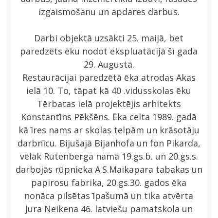
izgaismošanu un apdares darbus.
Darbi objektā uzsākti 25. maijā, bet
paredzēts ēku nodot ekspluatācijā šī gada
29. Augustā.
Restaurācijai paredzētā ēka atrodas Akas
ielā 10. To, tāpat kā 40 .vidusskolas ēku
Tērbatas ielā projektējis arhitekts
Konstantīns Pēkšēns. Ēka celta 1989. gadā
kā īres nams ar skolas telpām un krāsotāju
darbnīcu. Bijušajā Bijanhofa un fon Pikarda,
vēlāk Rūtenberga namā 19.gs.b. un 20.gs.s.
darbojās rūpnieka A.S.Maikapara tabakas un
papirosu fabrika, 20.gs.30. gados ēka
nonāca pilsētas īpašumā un tika atvērta
Jura Neikena 46. latviešu pamatskola un