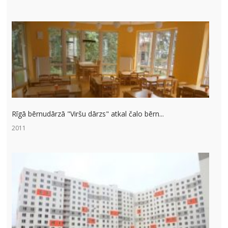
Rīgā bērnudārzā "Viršu dārzs" atkal čalo bērn...
2011