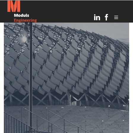
6
TOPOŠĀ OGRES
JULY
BĒRNUDĀRZA PAMATOS
2026
IEMŪRĒTA KAPSULA AR
VĒSTĪJUMU NĀKAMAJĀM
PAAUDZĒM
21
RĪGAS INFRASTRUKTŪRAS
MARCH
ATTĪSTĪBA UN DROŠĪBAS
2025
UZLABOŠANA: MODULS
ENGINEERING