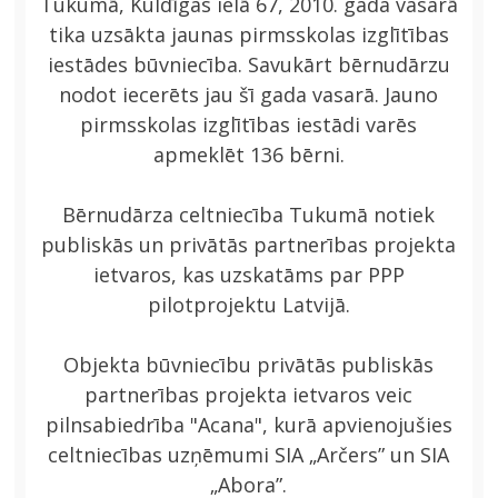
Tukumā, Kuldīgas ielā 67, 2010. gada vasarā
tika uzsākta jaunas pirmsskolas izglītības
iestādes būvniecība. Savukārt bērnudārzu
nodot iecerēts jau šī gada vasarā. Jauno
pirmsskolas izglītības iestādi varēs
apmeklēt 136 bērni.
Bērnudārza celtniecība Tukumā notiek
publiskās un privātās partnerības projekta
ietvaros, kas uzskatāms par PPP
pilotprojektu Latvijā.
Objekta būvniecību privātās publiskās
partnerības projekta ietvaros veic
pilnsabiedrība "Acana", kurā apvienojušies
celtniecības uzņēmumi SIA „Arčers” un SIA
„Abora”.