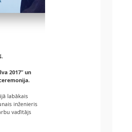
š.
lva 2017” un
 ceremonija.
jā labākais
unais inženieris
arbu vadītājs