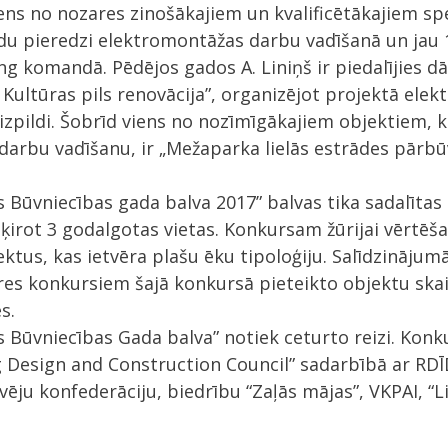
viens no nozares zinošākajiem un kvalificētākajiem sp
du pieredzi elektromontāžas darbu vadīšanā un jau 1
g komandā. Pēdējos gados A. Liniņš ir piedalījies 
 Kultūras pils renovācija”, organizējot projektā ele
izpildi. Šobrīd viens no nozīmīgākajiem objektiem, ku
arbu vadīšanu, ir „Mežaparka lielās estrādes pārbūv
s Būvniecības gada balva 2017” balvas tika sadalītas
ķirot 3 godalgotas vietas. Konkursam žūrijai vērtē
ktus, kas ietvēra plašu ēku tipoloģiju. Salīdzinājum
es konkursiem šajā konkursā pieteikto objektu skai
s.
s Būvniecības Gada balva” notiek ceturto reizi. Kon
g Design and Construction Council” sadarbībā ar RD
ēju konfederāciju, biedrību “Zaļās mājas”, VKPAI, “Li