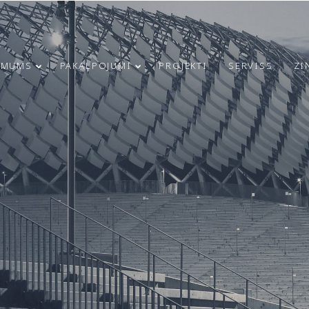
 MUMS
PAKALPOJUMI
PROJEKTI
SERVISS
ZI
21
23
RĪGAS
MARCH
JUNE
INFRASTRUKTŪRAS
2025
2024
ATTĪSTĪBA UN
DROŠĪBAS
UZLABOŠANA:
4
9
MODULS
ENGINEERING
SVEICAM 4. MAIJA
IEGULDĪJUMS
MAY
APRIL
SVĒTKOS!
UGUNSDROŠĪBAS
2024
2024
SISTĒMU IZBŪVĒ
RĪGAS