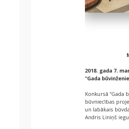
M
2018. gada 7. ma
“Gada būvinženie
Konkursā “Gada bū
būvniecības projek
un labākais būvda
Andris Liniņš iegu