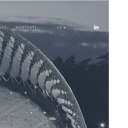
ŅAS
KONTAKTI
LV
PRIECĪGUS LĪGO
SVĒTKUS!
MODULS
ENGINEERING JAUNA
ADRESE