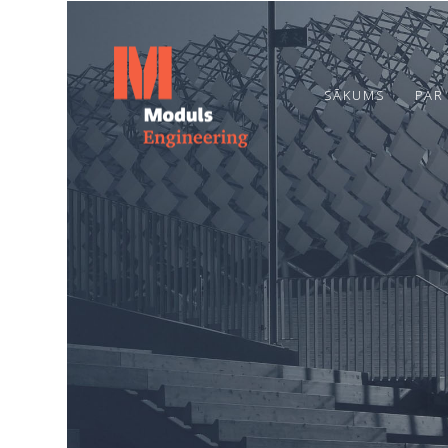
SĀKUMS
PAR
6
TOPOŠĀ OGRES
JULY
BĒRNUDĀRZA
2026
PAMATOS IEMŪRĒTA
KAPSULA AR
VĒSTĪJUMU
20
NĀKAMAJĀM
PAAUDZĒM
JUNE
2024
ENERGOEFEKTIVITĀTES
PAKALPOJUMI