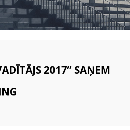
VALSTSPILSĒTAS
PAŠVALDĪBAS
IZGLĪTĪBAS
IESTĀDĒS
ADĪTĀJS 2017” SAŅEM
ING