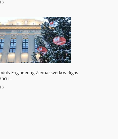
18
duls Engineering Ziemassvētkos Rīgas
anču...
18