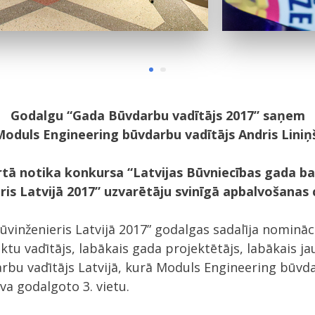
Godalgu “Gada Būvdarbu vadītājs 2017” saņem
oduls Engineering būvdarbu vadītājs Andris Liniņ
rtā notika konkursa “Latvijas Būvniecības gada ba
ris Latvijā 2017” uzvarētāju svinīgā apbalvošanas
vinženieris Latvijā 2017” godalgas sadalīja nomināci
tu vadītājs, labākais gada projektētājs, labākais ja
rbu vadītājs Latvijā, kurā Moduls Engineering būvd
va godalgoto 3. vietu.