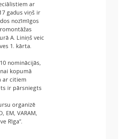
eciālistiem ar
7 gadus viņš ir
dādos nozīmīgos
ktromontāžas
rā A. Liniņš veic
es 1. kārta.
 10 nominācijās,
šanai kopumā
ā ar citiem
ts ir pārsniegts
kursu organizē
ĪD, EM, VARAM,
ve Rīga”.