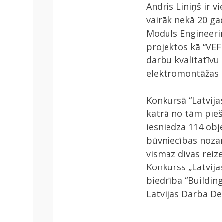
Andris Liniņš ir 
vairāk nekā 20 ga
Moduls Engineerin
projektos kā “VEF
darbu kvalitatīvu 
elektromontāžas d
Konkursā “Latvija
katrā no tām pieš
iesniedza 114 obje
būvniecības nozar
vismaz divas reize
Konkurss „Latvija
biedrība “Buildin
Latvijas Darba Dev