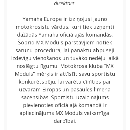
direktors.
Yamaha Europe ir izziņojusi jauno
motokrosistu vārdus, kuri tiek uzņemti
dažādās Yamaha oficiālajās komandās.
Šobrīd MX Moduls pārstāvjiem notiek
sarunu procedūra, lai panāktu abpusēji
izdevīgu vienošanos un tuvāko nedēļu laikā
noslēgtu līgumu. Motokrosa kluba “MX
Moduls” mērķis ir attīstīt savu sportistu
konkurētspēju, lai varētu cīnīties par
uzvarām Eiropas un pasaules līmeņa
sacensībās. Sportistu uzaicinājums
pievienoties oficiālajā komandā ir
apliecinājums MX Moduls veiksmīgai
darbībai.