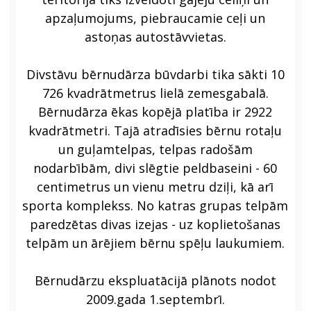
apzaļumojums, piebraucamie ceļi un
astoņas autostāvvietas.
Divstāvu bērnudārza būvdarbi tika sākti 10
726 kvadrātmetrus lielā zemesgabalā.
Bērnudārza ēkas kopējā platība ir 2922
kvadrātmetri. Tajā atradīsies bērnu rotaļu
un guļamtelpas, telpas radošām
nodarbībām, divi slēgtie peldbaseini - 60
centimetrus un vienu metru dziļi, kā arī
sporta komplekss. No katras grupas telpām
paredzētas divas izejas - uz koplietošanas
telpām un ārējiem bērnu spēļu laukumiem.
Bērnudārzu ekspluatācijā plānots nodot
2009.gada 1.septembrī.