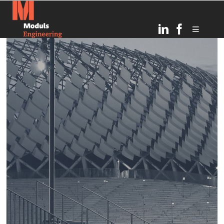
6
TOPOŠĀ OGRES
JULY
BĒRNUDĀRZA PAMATOS
2026
IEMŪRĒTA KAPSULA AR
VĒSTĪJUMU NĀKAMAJĀM
PAAUDZĒM
21
RĪGAS INFRASTRUKTŪRAS
MARCH
ATTĪSTĪBA UN DROŠĪBAS
2025
UZLABOŠANA: MODULS
ENGINEERING