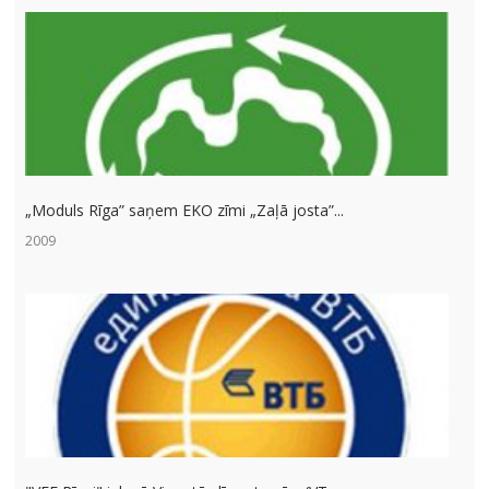
„Moduls Rīga” saņem EKO zīmi „Zaļā josta”...
2009