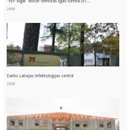
"VEF Rīgai" ielozē Vienotās līgas turnīra (VT...
2009
Darbs Latvijas Infektoloģijas centrā
2009