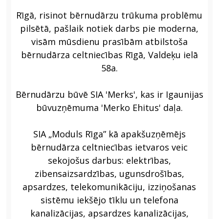
JAUNA ADRESE
2024
Rīgā, risinot bērnudārzu trūkuma problēmu
pilsētā, pašlaik notiek darbs pie moderna,
visām mūsdienu prasībām atbilstoša
bērnudārza celtniecības Rīgā, Valdeķu ielā
58a.
Bērnudārzu būvē SIA 'Merks', kas ir Igaunijas
būvuzņēmuma 'Merko Ehitus' daļa.
SIA „Moduls Rīga” kā apakšuzņēmējs
bērnudārza celtniecības ietvaros veic
sekojošus darbus: elektrības,
zibensaizsardzības, ugunsdrošības,
apsardzes, telekomunikāciju, izziņošanas
sistēmu iekšējo tīklu un telefona
kanalizācijas, apsardzes kanalizācijas,