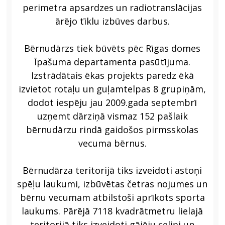
perimetra apsardzes un radiotranslācijas
ārējo tīklu izbūves darbus.
Bērnudārzs tiek būvēts pēc Rīgas domes
Īpašuma departamenta pasūtījuma.
Izstrādātais ēkas projekts paredz ēkā
izvietot rotaļu un guļamtelpas 8 grupiņām,
dodot iespēju jau 2009.gada septembrī
uzņemt dārziņā vismaz 152 pašlaik
bērnudārzu rindā gaidošos pirmsskolas
vecuma bērnus.
Bērnudārza teritorijā tiks izveidoti astoņi
spēļu laukumi, izbūvētas četras nojumes un
bērnu vecumam atbilstoši aprīkots sporta
laukums. Pārējā 7118 kvadrātmetru lielajā
teritorijā tiks izveidoti gājēju celiņi un